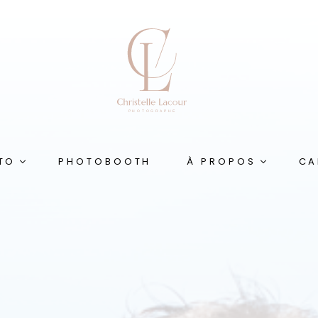
TO
PHOTOBOOTH
À PROPOS
CA
Qui suis-je ?
tielle
Portfolio
Le Blog