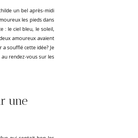
thilde un bel après-midi
 amoureux les pieds dans
 le ciel bleu, le soleil,
s deux amoureux avaient
 a soufflé cette idée? Je
s au rendez-vous sur les
ur une
ve qui sentait bon les