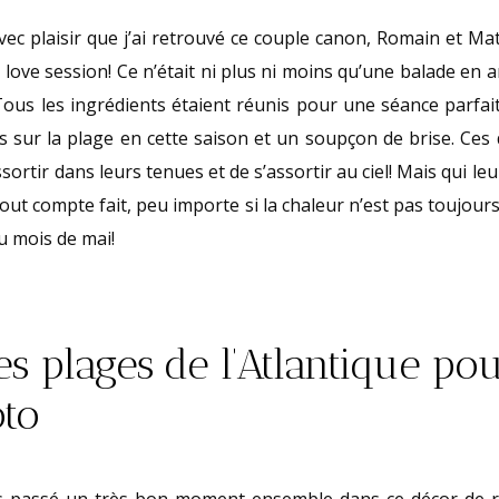
vec plaisir que j’ai retrouvé ce couple canon, Romain et Ma
love session! Ce n’était ni plus ni moins qu’une balade en
Tous les ingrédients étaient réunis pour une séance parfaite :
s sur la plage en cette saison et un soupçon de brise. Ce
sortir dans leurs tenues et de s’assortir au ciel! Mais qui leur
ut compte fait, peu importe si la chaleur n’est pas toujour
au mois de mai!
es plages de l’Atlantique po
to
passé un très bon moment ensemble dans ce décor de rê