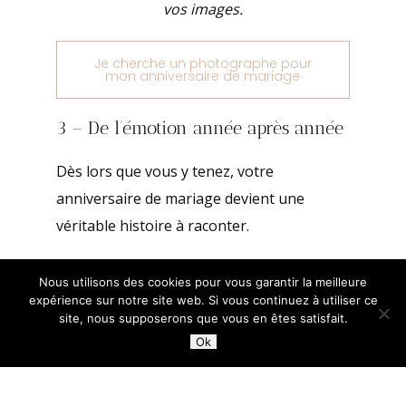
vos images.
Je cherche un photographe pour
mon anniversaire de mariage
3 – De l’émotion année après année
Dès lors que vous y tenez, votre
anniversaire de mariage devient une
véritable histoire à raconter.
C’est pourquoi je ne me contente pas de
Nous utilisons des cookies pour vous garantir la meilleure
prendre des photos isolées, je crée un
expérience sur notre site web. Si vous continuez à utiliser ce
site, nous supposerons que vous en êtes satisfait.
reportage photo qui capture chaque
Ok
moment clé de votre journée, dans l’ordre
et avec toute l’émotion qui s’en dégage.