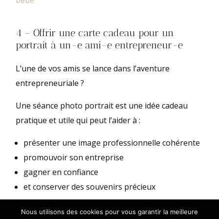
bébé
4 – Offrir une carte cadeau pour un
portrait à un-e ami-e entrepreneur-e
L’une de vos amis se lance dans l’aventure
entrepreneuriale ?
Une séance photo portrait est une idée cadeau
pratique et utile qui peut l’aider à :
présenter une image professionnelle cohérente
promouvoir son entreprise
gagner en confiance
et conserver des souvenirs précieux
De quoi la motiver à d’autant plus communiquer
Nous utilisons des cookies pour vous garantir la meilleure