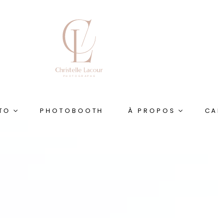
TO
PHOTOBOOTH
À PROPOS
CA
Qui suis-je ?
tielle
Portfolio
Le Blog