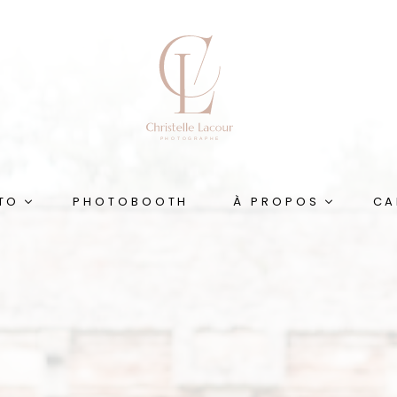
TO
PHOTOBOOTH
À PROPOS
CA
Qui suis-je ?
tielle
Portfolio
Le Blog