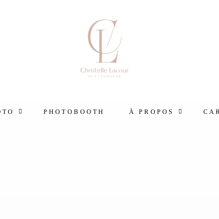
OTO
PHOTOBOOTH
À PROPOS
CA
Qui suis-je ?
entielle
Portfolio
Le Blog