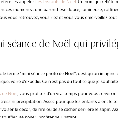
préfère les appeler
Les Instants de Noël
. Un nom qui reflète 
ant ces moments : une parenthèse douce, lumineuse, raffin
ous vous retrouvez, vous riez et vous vous émerveillez tout
i séance de Noël qui privilé
 le terme “mini séance photo de Noël”, c’est qu’on imagine
que, voire d’expédié. Ce n’est pas du tout ce que je souhaite 
s de Noël
, vous profitez d’un vrai temps pour vous : environ
tress ni précipitation. Assez pour que les enfants aient le t
privoiser le décor, de rire ou de se cacher derrière le sapin. A
souffler, se poser, profiter de l’instant.