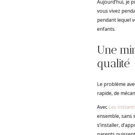
Aujourd’hui, je 
vous vivez pend
pendant lequel v
enfants.
Une min
qualité
Le problème avec
rapide, de mécani
Avec
Les Instant
ensemble, sans s
s’installer, d’ap
parents puissent 