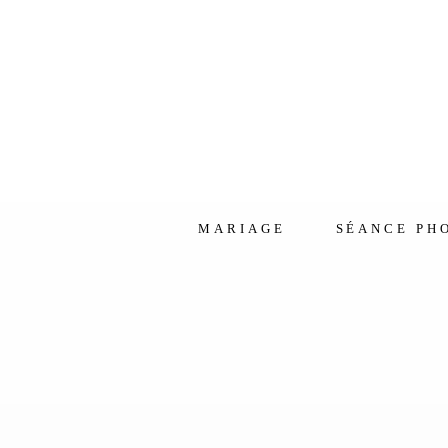
MARIAGE
SÉANCE PH
Présentation
La Séance Ess
Grossesse