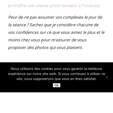
Je m’offre une séance photo boudoir à Toulouse
Peur de ne pas assumer vos complexes le jour de
la séance ? Sachez que je considère chacune de
vos confidences sur ce que vous aimez le plus et le
moins chez vous pour m’assurer de vous
proposer des photos qui vous plaisent.
3 – Redécouvrir sa sensualité lors d’une
Nous utilisons des cookies pour vous garantir la meilleure
séance photo boudoir
expérience sur notre site web. Si vous continuez à utiliser ce
site, nous supposerons que vous en êtes satisfait.
Suite à une perte de poids, une grossesse, une
Ok
maladie ou une séparation, vous ressentez le
besoin de redécouvrir votre corps de femme pour
réapprendre à l’aimer ?